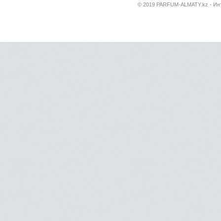
© 2019 PARFUM-ALMATY.kz - Инт