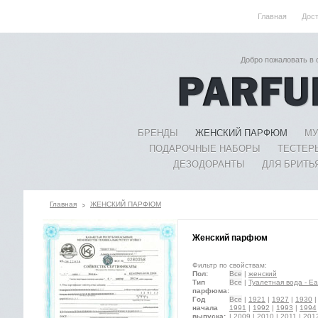
Главная
Дос
Добро пожаловать в
БРЕНДЫ
ЖЕНСКИЙ ПАРФЮМ
МУ
ПОДАРОЧНЫЕ НАБОРЫ
ТЕСТЕР
ДЕЗОДОРАНТЫ
ДЛЯ БРИТЬ
Главная
ЖЕНСКИЙ ПАРФЮМ
Женский парфюм
Фильтр по свойствам:
Пол:
Все
|
женский
Тип
Все
|
Туалетная вода - Eau
парфюма:
Год
Все
|
1921
|
1927
|
1930
начала
1991
|
1992
|
1993
|
1994
выпуска:
|
2009
|
2010
|
2011
|
201