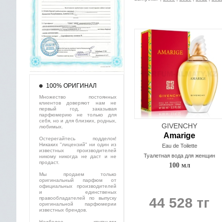
100% ОРИГИНАЛ
Множество постоянных
клиентов доверяют нам не
первый год, заказывая
парфюмерию не только для
себя, но и для близких, родных,
GIVENCHY
любимых.
Amarige
Остерегайтесь подделок!
Никаких "лицензий" ни один из
Eau de Toilette
известных производителей
Туалетная вода для женщин
никому никогда не даст и не
продаст.
100 мл
Мы продаем только
оригинальный парфюм от
официальных производителей
и единственых
правообладателей по выпуску
44 528 тг
оригинальной парфюмерии
известных брендов.
Наиболее крупными