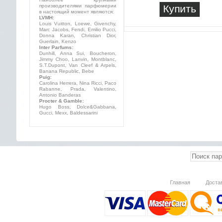
производителями парфюмерии
Купить
в настоящий момент являются:
LVMH:
Louis Vuitton, Loewe, Givenchy,
Marc Jacobs, Fendi, Emilio Pucci,
Donna Karan, Christian Dior,
Guerlain, Kenzo
Inter Parfums:
Dunhill, Anna Sui, Boucheron,
Jimmy Choo, Lanvin, Montblanc,
S.T.Dupont, Van Cleef & Arpels,
Banana Republic, Bebe
Puig:
Carolina Herrera, Nina Ricci, Paco
Rabanne, Prada, Valentino,
Antonio Banderas
Procter & Gamble:
Hugo Boss, Dolce&Gabbana,
Gucci, Mexx, Baldessarini
Главная
Доста