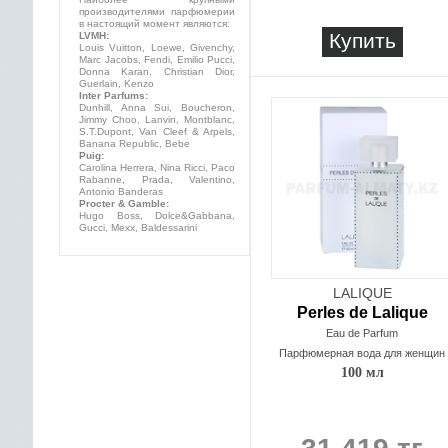
производителями парфюмерии
в настоящий момент являются:
Купить
LVMH:
Louis Vuitton, Loewe, Givenchy,
Marc Jacobs, Fendi, Emilio Pucci,
Donna Karan, Christian Dior,
Guerlain, Kenzo
Inter Parfums:
Dunhill, Anna Sui, Boucheron,
Jimmy Choo, Lanvin, Montblanc,
S.T.Dupont, Van Cleef & Arpels,
Banana Republic, Bebe
Puig:
Carolina Herrera, Nina Ricci, Paco
Rabanne, Prada, Valentino,
Antonio Banderas
Procter & Gamble:
Hugo Boss, Dolce&Gabbana,
Gucci, Mexx, Baldessarini
LALIQUE
Perles de Lalique
Eau de Parfum
Парфюмерная вода для женщин
100 мл