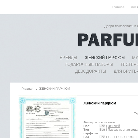
Главная
Дос
Добро пожаловать в
БРЕНДЫ
ЖЕНСКИЙ ПАРФЮМ
МУ
ПОДАРОЧНЫЕ НАБОРЫ
ТЕСТЕР
ДЕЗОДОРАНТЫ
ДЛЯ БРИТЬ
Главная
ЖЕНСКИЙ ПАРФЮМ
Женский парфюм
Ст
Фильтр по свойствам:
Пол:
Все
|
женский
Тип
Все
|
Парфюмерная вода 
парфюма:
Год
Все
|
1921
|
1927
|
1930