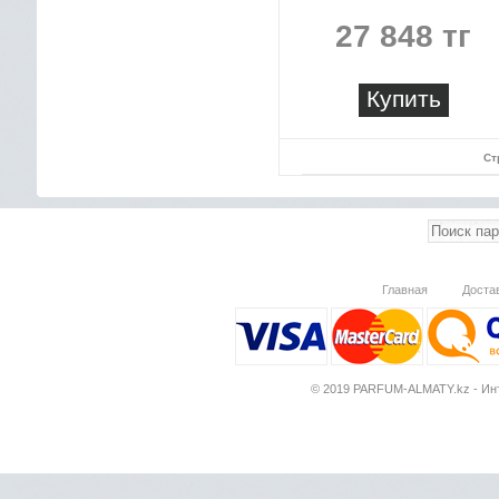
27 848 тг
Купить
Ст
Главная
Доста
© 2019 PARFUM-ALMATY.kz - Инт