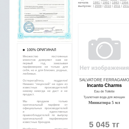
начала
1991
|
1992
|
1993
|
1994
выпуска:
|
2009
|
2010
|
2011
|
201
100% ОРИГИНАЛ
Множество постоянных
клиентов доверяют нам не
первый год, заказывая
парфюмерию не только для
себя, но и для близких, родных,
любимых.
SALVATORE FERRAGAM
Остерегайтесь подделок!
Никаких "лицензий" ни один из
Incanto Charms
известных производителей
никому никогда не даст и не
Eau de Toilette
продаст.
Туалетная вода для женщин
Мы продаем только
Миниатюра 5 мл
оригинальный парфюм от
официальных производителей
и единственых
правообладателей по выпуску
оригинальной парфюмерии
5 045 тг
известных брендов.
Наиболее крупными