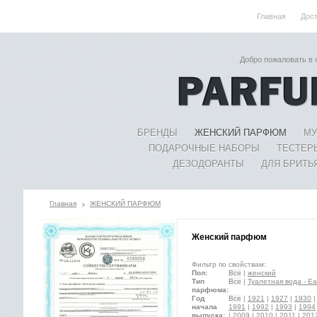
Главная
Дос
Добро пожаловать в
БРЕНДЫ
ЖЕНСКИЙ ПАРФЮМ
МУ
ПОДАРОЧНЫЕ НАБОРЫ
ТЕСТЕР
ДЕЗОДОРАНТЫ
ДЛЯ БРИТЬ
Главная
ЖЕНСКИЙ ПАРФЮМ
Женский парфюм
Фильтр по свойствам:
Пол:
Все
|
женский
Тип
Все
|
Туалетная вода - Eau
парфюма:
Год
Все
|
1921
|
1927
|
1930
начала
1991
|
1992
|
1993
|
1994
выпуска:
|
2009
|
2010
|
2011
|
201