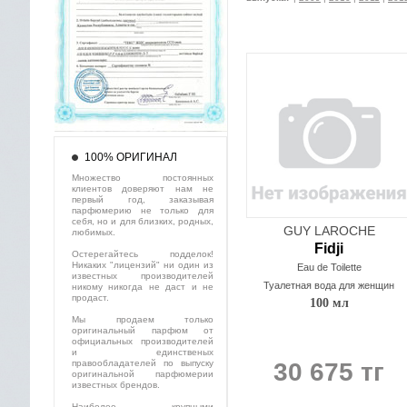
100% ОРИГИНАЛ
Множество постоянных
клиентов доверяют нам не
первый год, заказывая
парфюмерию не только для
себя, но и для близких, родных,
GUY LAROCHE
любимых.
Fidji
Остерегайтесь подделок!
Никаких "лицензий" ни один из
Eau de Toilette
известных производителей
Туалетная вода для женщин
никому никогда не даст и не
продаст.
100 мл
Мы продаем только
оригинальный парфюм от
официальных производителей
и единственых
правообладателей по выпуску
30 675 тг
оригинальной парфюмерии
известных брендов.
Наиболее крупными