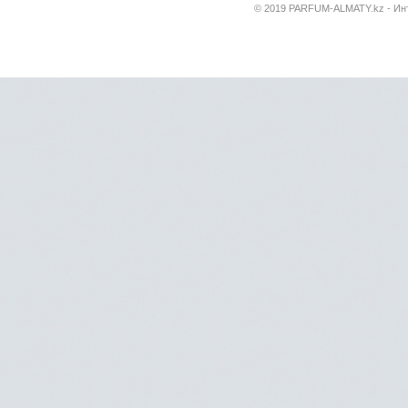
© 2019 PARFUM-ALMATY.kz - Инт