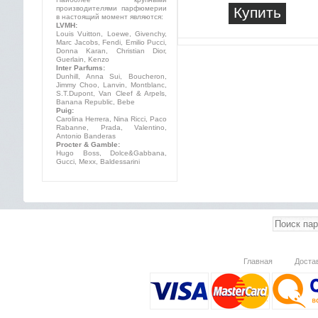
производителями парфюмерии
Купить
в настоящий момент являются:
LVMH:
Louis Vuitton, Loewe, Givenchy,
Marc Jacobs, Fendi, Emilio Pucci,
Donna Karan, Christian Dior,
Guerlain, Kenzo
Inter Parfums:
Dunhill, Anna Sui, Boucheron,
Jimmy Choo, Lanvin, Montblanc,
S.T.Dupont, Van Cleef & Arpels,
Banana Republic, Bebe
Puig:
Carolina Herrera, Nina Ricci, Paco
Rabanne, Prada, Valentino,
Antonio Banderas
Procter & Gamble:
Hugo Boss, Dolce&Gabbana,
Gucci, Mexx, Baldessarini
Главная
Доста