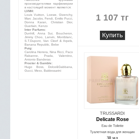
производителями парфюмерии
в настоящий момент являются:
LVMH:
1 107 тг
Louis Vuitton, Loewe, Givenchy,
Marc Jacobs, Fendi, Emilio Pucci,
Donna Karan, Christian Dior,
Guerlain, Kenzo
Inter Parfums:
Купить
Dunhill, Anna Sui, Boucheron,
Jimmy Choo, Lanvin, Montblanc,
S.T.Dupont, Van Cleef & Arpels,
Banana Republic, Bebe
Puig:
Carolina Herrera, Nina Ricci, Paco
Rabanne, Prada, Valentino,
Antonio Banderas
Procter & Gamble:
Hugo Boss, Dolce&Gabbana,
Gucci, Mexx, Baldessarini
TRUSSARDI
Delicate Rose
Eau de Toilette
Туалетная вода для женщин
30 мл