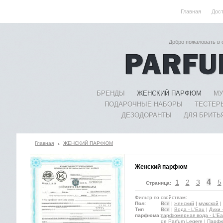
Главная
Дос
Добро пожаловать в
БРЕНДЫ
ЖЕНСКИЙ ПАРФЮМ
МУ
ПОДАРОЧНЫЕ НАБОРЫ
ТЕСТЕР
ДЕЗОДОРАНТЫ
ДЛЯ БРИТЬ
Главная
ЖЕНСКИЙ ПАРФЮМ
Женский парфюм
4
1
2
3
5
Страница:
Фильтр по свойствам:
Пол:
Все
|
женский
|
мужской
|
Тип
Все
|
Вода - L'Eau
|
Духи 
парфюма:
парфюмерная вода - L'Ea
de Parfum Legere
|
Парфю