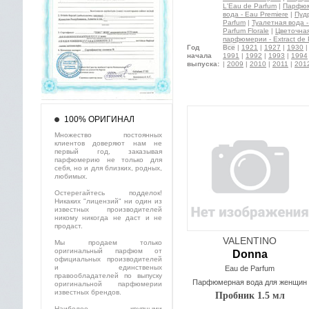
L'Eau de Parfum
|
Парфюме
вода - Eau Premiere
|
Пуд
Parfum
|
Туалетная вода - 
Parfum Florale
|
Цветочная 
парфюмерии - Extract de 
Год
Все
|
1921
|
1927
|
1930
начала
1991
|
1992
|
1993
|
1994
выпуска:
|
2009
|
2010
|
2011
|
201
100% ОРИГИНАЛ
Множество постоянных
клиентов доверяют нам не
первый год, заказывая
парфюмерию не только для
себя, но и для близких, родных,
любимых.
Остерегайтесь подделок!
Никаких "лицензий" ни один из
известных производителей
никому никогда не даст и не
продаст.
VALENTINO
Мы продаем только
оригинальный парфюм от
Donna
официальных производителей
и единственых
Eau de Parfum
правообладателей по выпуску
Парфюмерная вода для женщин
оригинальной парфюмерии
известных брендов.
Пробник 1.5 мл
Наиболее крупными