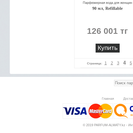
Парфюмерная вода для женщин
90 мл, Refillable
126 001 тг
Купить
4
1
2
3
5
Страница:
Главная
Доста
© 2019 PARFUM-ALMATY.kz - Инт