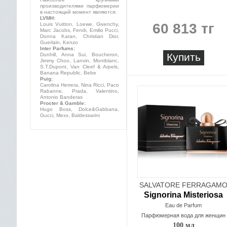
производителями парфюмерии
в настоящий момент являются:
LVMH:
60 813 тг
Louis Vuitton, Loewe, Givenchy,
Marc Jacobs, Fendi, Emilio Pucci,
Donna Karan, Christian Dior,
Guerlain, Kenzo
Inter Parfums:
Купить
Dunhill, Anna Sui, Boucheron,
Jimmy Choo, Lanvin, Montblanc,
S.T.Dupont, Van Cleef & Arpels,
Banana Republic, Bebe
Puig:
Carolina Herrera, Nina Ricci, Paco
Rabanne, Prada, Valentino,
Antonio Banderas
Procter & Gamble:
Hugo Boss, Dolce&Gabbana,
Gucci, Mexx, Baldessarini
SALVATORE FERRAGAM
Signorina Misteriosa
Eau de Parfum
Парфюмерная вода для женщин
100 мл