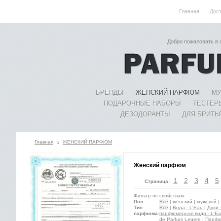
Главная
Дос
Добро пожаловать в
БРЕНДЫ
ЖЕНСКИЙ ПАРФЮМ
МУ
ПОДАРОЧНЫЕ НАБОРЫ
ТЕСТЕР
ДЕЗОДОРАНТЫ
ДЛЯ БРИТЬ
Главная
ЖЕНСКИЙ ПАРФЮМ
Женский парфюм
1
2
3
4
5
Страница:
Фильтр по свойствам:
Пол:
Все
|
женский
|
мужской
|
Тип
Все
|
Вода - L'Eau
|
Духи 
парфюма:
парфюмерная вода - L'Ea
de Parfum Legere
|
Парфю