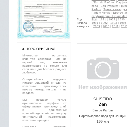
L'Eau de Parfum
|
Парфюме
вода - Eau Premiere
|
Пуд
Parfum
|
Туалетная вода - 
Parfum Florale
|
Цветочная 
парфюмерии - Extract de 
Год
Все
|
1921
|
1927
|
1930
начала
1991
|
1992
|
1993
|
1994
выпуска:
|
2009
|
2010
|
2011
|
201
100% ОРИГИНАЛ
Множество постоянных
клиентов доверяют нам не
первый год, заказывая
парфюмерию не только для
себя, но и для близких, родных,
любимых.
Остерегайтесь подделок!
Никаких "лицензий" ни один из
известных производителей
никому никогда не даст и не
продаст.
SHISEIDO
Мы продаем только
оригинальный парфюм от
Zen
официальных производителей
и единственых
Eau de Parfum
правообладателей по выпуску
Парфюмерная вода для женщин
оригинальной парфюмерии
известных брендов.
100 мл
Наиболее крупными