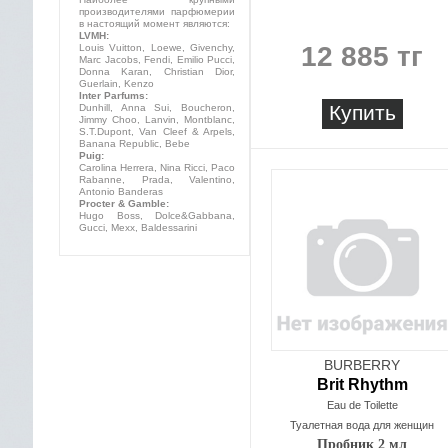
производителями парфюмерии
в настоящий момент являются:
LVMH:
12 885 тг
Louis Vuitton, Loewe, Givenchy,
Marc Jacobs, Fendi, Emilio Pucci,
Donna Karan, Christian Dior,
Guerlain, Kenzo
Inter Parfums:
Купить
Dunhill, Anna Sui, Boucheron,
Jimmy Choo, Lanvin, Montblanc,
S.T.Dupont, Van Cleef & Arpels,
Banana Republic, Bebe
Puig:
Carolina Herrera, Nina Ricci, Paco
Rabanne, Prada, Valentino,
Antonio Banderas
Procter & Gamble:
Hugo Boss, Dolce&Gabbana,
Gucci, Mexx, Baldessarini
BURBERRY
Brit Rhythm
Eau de Toilette
Туалетная вода для женщин
Пробник 2 мл