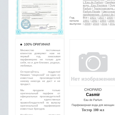
L'Eau de Parfum
|
Парфюме
вода - Eau Premiere
|
Пуд
Parfum
|
Туалетная вода - 
Parfum Florale
|
Цветочная 
парфюмерии - Extract de 
Год
Все
|
1921
|
1927
|
1930
начала
1991
|
1992
|
1993
|
1994
выпуска:
|
2009
|
2010
|
2011
|
201
100% ОРИГИНАЛ
Множество постоянных
клиентов доверяют нам не
первый год, заказывая
парфюмерию не только для
себя, но и для близких, родных,
любимых.
Остерегайтесь подделок!
Никаких "лицензий" ни один из
известных производителей
никому никогда не даст и не
продаст.
CHOPARD
Мы продаем только
оригинальный парфюм от
Casmir
официальных производителей
и единственых
Eau de Parfum
правообладателей по выпуску
Парфюмерная вода для женщин
оригинальной парфюмерии
известных брендов.
Тестер 100 мл
Наиболее крупными