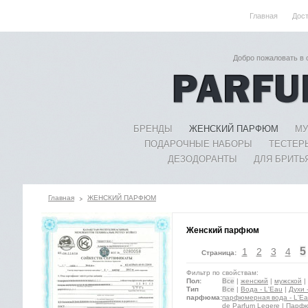
Главная
Дос
Добро пожаловать в
БРЕНДЫ
ЖЕНСКИЙ ПАРФЮМ
МУ
ПОДАРОЧНЫЕ НАБОРЫ
ТЕСТЕР
ДЕЗОДОРАНТЫ
ДЛЯ БРИТЬ
Главная
ЖЕНСКИЙ ПАРФЮМ
Женский парфюм
5
1
2
3
4
Страница:
Фильтр по свойствам:
Пол:
Все
|
женский
|
мужской
|
Тип
Все
|
Вода - L'Eau
|
Духи 
парфюма:
парфюмерная вода - L'Ea
de Parfum Legere
|
Парфю